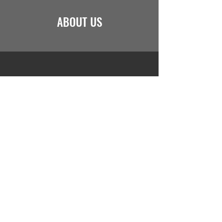
ABOUT US
FACILITIES
JOIN US
Saint Marcel Academy I
nternational School