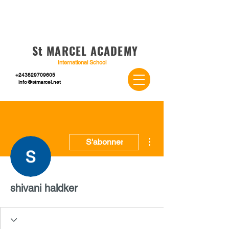
St MARCEL ACADEMY
International School
+243829709605
info@stmarcel.net
Plus d'actions
S'abonner
shivani haldker