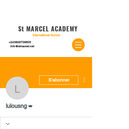
St MARCEL ACADEMY
International School
+243829709605
info@stmarcel.net
Plus d'actions
S'abonner
lulousng
Administrateur
lulousng