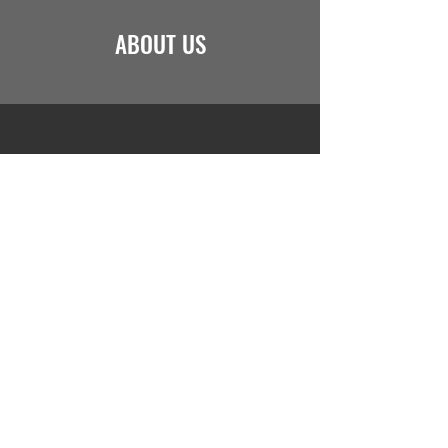
ABOUT US
FACILITIES
JOIN US
Saint Marcel Academy I
nternational School