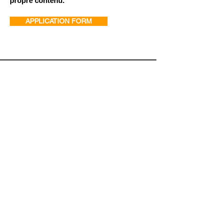
propre contenu.
APPLICATION FORM
ABOUT US
FACILITIES
JOIN US