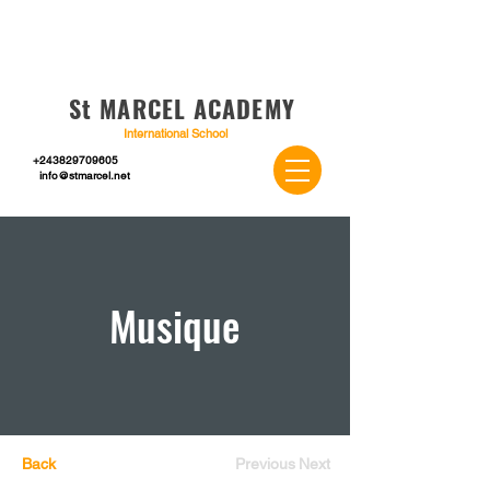
St MARCEL ACADEMY
International School
+243829709605
info@stmarcel.net
Musique
Back
Previous
Next