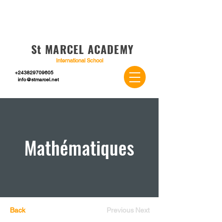
St MARCEL ACADEMY
International School
+243829709605
info@stmarcel.net
Mathématiques
Back
Previous
Next