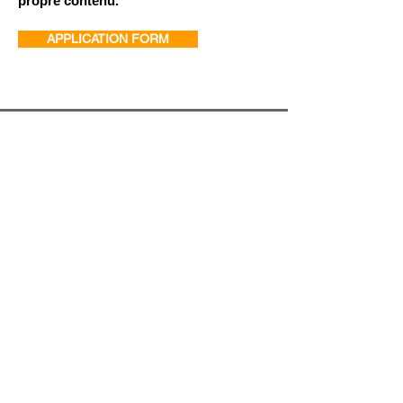
propre contenu.
APPLICATION FORM
ABOUT US
FACILITIES
JOIN US