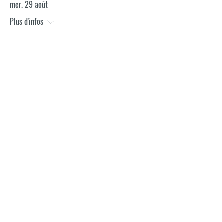
mer. 29 août
Plus d'infos
REGISTER NOW
ABOUT US
FACILITIES