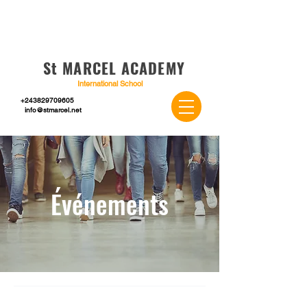
St MARCEL ACADEMY
International School
+243829709605
info@stmarcel.net
Événements